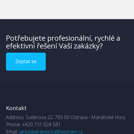
Potřebujete profesionální, rychlé a
efektivní řešení Vaší zakázky?
Zeptat se
Kontakt
Address:
Suderova 22, 709 00 Ostrava - Mariánské Hory
Phone:
+420 731 024 581
Email:
jaroslavkrampota@seznam.cz