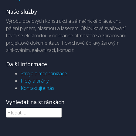
Naše služby
Výrobu ocelových konstrukcí a zámečnické práce, cnc
pálení plynem, plasmou a laserem. Obloukové svařování
tavící se elektrodou v ochranné atmosféře a zpracování
projektové dokumentace, Povrchové úpravy žárovým
zinkováním, galvanizaci, komaxit
Další informace
Stroje a mechanizace
Ploty a brány
Kontaktujte nás
Vyhledat na stránkách
Vyhledávání